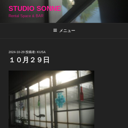
コ
STUDIO SONNE
ン
Rental Space & BAR
テ
ン
ツ
メニュー
へ
ス
キ
投
2024-10-29
投稿者:
KUSA
稿
ッ
１０月２９日
日:
プ