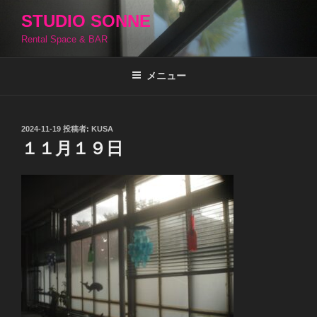
コ
STUDIO SONNE
ン
Rental Space & BAR
テ
ン
ツ
メニュー
へ
ス
キ
投
2024-11-19
投稿者:
KUSA
稿
ッ
１１月１９日
日:
プ