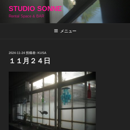
コ
STUDIO SONNE
ン
Rental Space & BAR
テ
ン
ツ
メニュー
へ
ス
キ
投
2024-11-24
投稿者:
KUSA
稿
ッ
１１月２４日
日:
プ