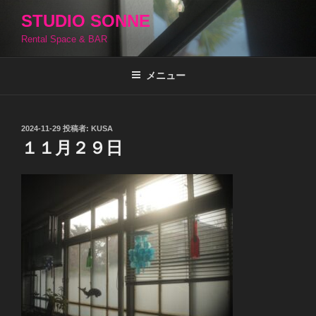
コ
STUDIO SONNE
ン
Rental Space & BAR
テ
ン
ツ
メニュー
へ
ス
キ
投
2024-11-29
投稿者:
KUSA
稿
ッ
１１月２９日
日:
プ