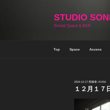
コ
ン
テ
STUDIO SO
ン
Rental Space & BAR
ツ
へ
ス
キ
Top
Space
Access
ッ
プ
投
2024-12-17
投稿者:
KUSA
稿
１２月１７
日: