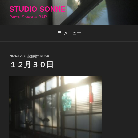
コ
STUDIO SONNE
ン
Rental Space & BAR
テ
ン
ツ
メニュー
へ
ス
キ
投
2024-12-30
投稿者:
KUSA
稿
ッ
１２月３０日
日:
プ