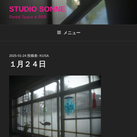
コ
STUDIO SONNE
ン
Rental Space & BAR
テ
ン
ツ
メニュー
へ
ス
キ
投
2025-01-24
投稿者:
KUSA
稿
ッ
１月２４日
日:
プ