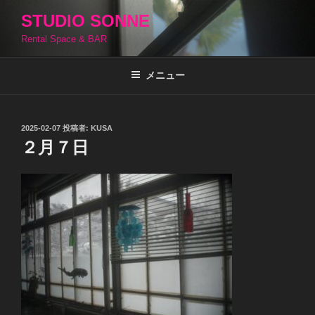
コ
STUDIO SONNE
ン
Rental Space & BAR
テ
ン
ツ
メニュー
へ
ス
キ
投
2025-02-07
投稿者:
KUSA
稿
ッ
２月７日
日:
プ