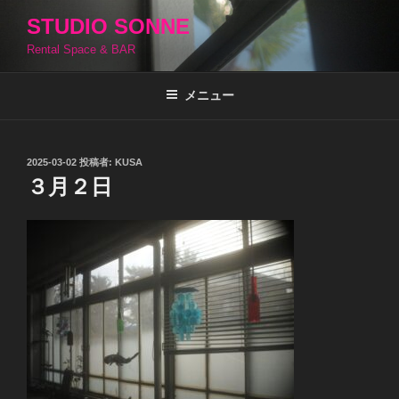
コ
STUDIO SONNE
ン
Rental Space & BAR
テ
ン
ツ
メニュー
へ
ス
キ
投
2025-03-02
投稿者:
KUSA
稿
ッ
３月２日
日:
プ