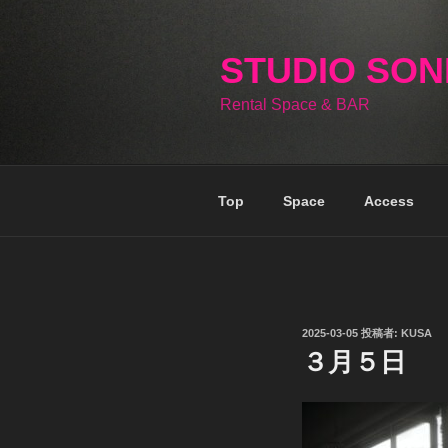
コ
ン
テ
STUDIO SO
ン
Rental Space & BAR
ツ
へ
ス
キ
Top
Space
Access
ッ
プ
投
2025-03-05
投稿者:
KUSA
稿
３月５日
日: