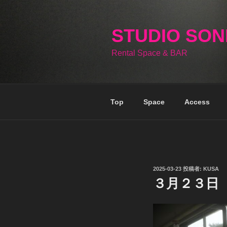
コ
ン
テ
STUDIO SO
ン
Rental Space & BAR
ツ
へ
ス
キ
Top
Space
Access
ッ
プ
投
2025-03-23
投稿者:
KUSA
稿
３月２３日
日: