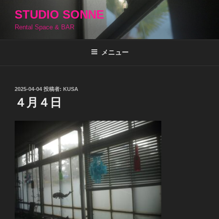
コ
STUDIO SONNE
ン
Rental Space & BAR
テ
ン
ツ
メニュー
へ
ス
キ
投
2025-04-04
投稿者:
KUSA
稿
ッ
４月４日
日:
プ