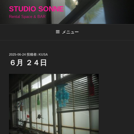
コ
STUDIO SONNE
ン
Rental Space & BAR
テ
ン
ツ
メニュー
へ
ス
キ
投
2025-06-24
投稿者:
KUSA
稿
ッ
６月 ２４日
日:
プ