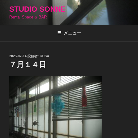
コ
STUDIO SONNE
ン
Rental Space & BAR
テ
ン
ツ
メニュー
へ
ス
キ
投
2025-07-14
投稿者:
KUSA
稿
ッ
７月１４日
日:
プ