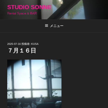
コ
STUDIO SONNE
ン
Rental Space & BAR
テ
ン
ツ
メニュー
へ
ス
キ
投
2025-07-16
投稿者:
KUSA
稿
ッ
７月１６日
日:
プ