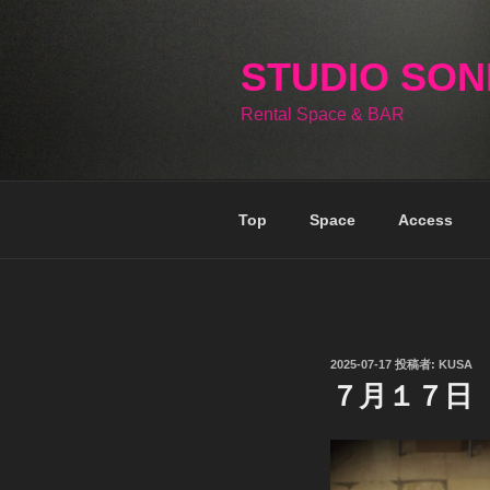
コ
ン
テ
STUDIO SO
ン
Rental Space & BAR
ツ
へ
ス
キ
Top
Space
Access
ッ
プ
投
2025-07-17
投稿者:
KUSA
稿
７月１７日
日: