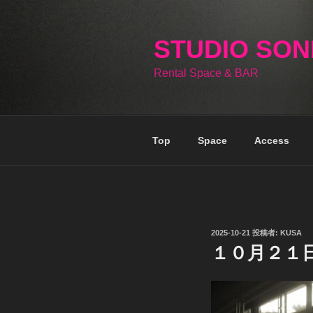
コ
ン
テ
STUDIO SO
ン
Rental Space & BAR
ツ
へ
ス
キ
Top
Space
Access
ッ
プ
投
2025-10-21
投稿者:
KUSA
稿
１０月２１
日: