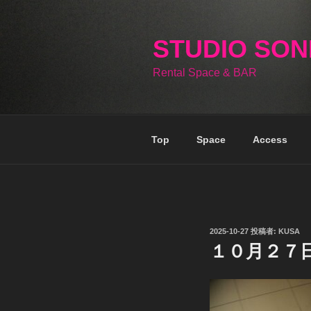
コ
ン
テ
STUDIO SO
ン
Rental Space & BAR
ツ
へ
ス
キ
Top
Space
Access
ッ
プ
投
2025-10-27
投稿者:
KUSA
稿
１０月２７
日: