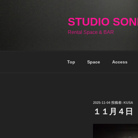
コ
ン
テ
STUDIO SO
ン
Rental Space & BAR
ツ
へ
ス
キ
Top
Space
Access
ッ
プ
投
2025-11-04
投稿者:
KUSA
稿
１１月４日
日: