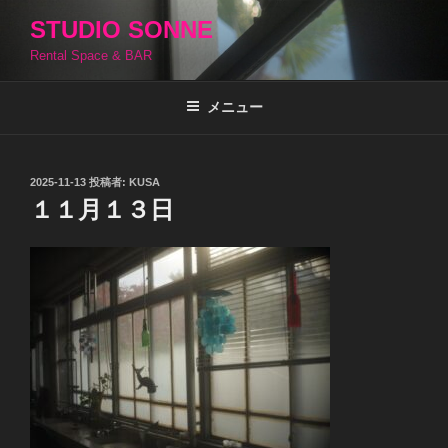
コ
STUDIO SONNE
ン
Rental Space & BAR
テ
ン
ツ
メニュー
へ
ス
キ
投
2025-11-13
投稿者:
KUSA
稿
ッ
１１月１３日
日:
プ