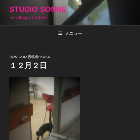
コ
STUDIO SONNE
ン
Rental Space & BAR
テ
ン
ツ
メニュー
へ
ス
キ
投
2025-12-02
投稿者:
KUSA
稿
ッ
１２月２日
日:
プ