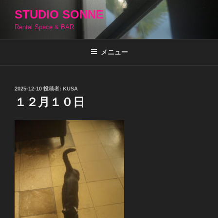
コ
STUDIO SONNE
ン
Rental Space & BAR
テ
ン
ツ
メニュー
へ
ス
キ
投
2025-12-10
投稿者:
KUSA
稿
ッ
１２月１０日
日:
プ