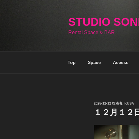
コ
ン
テ
STUDIO SO
ン
Rental Space & BAR
ツ
へ
ス
キ
Top
Space
Access
ッ
プ
投
2025-12-12
投稿者:
KUSA
稿
１２月１２
日: