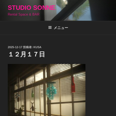
コ
STUDIO SONNE
ン
Rental Space & BAR
テ
ン
ツ
メニュー
へ
ス
キ
投
2025-12-17
投稿者:
KUSA
稿
ッ
１２月１７日
日:
プ