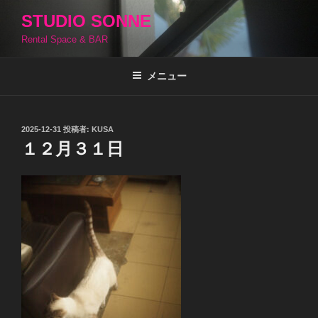
コ
STUDIO SONNE
ン
Rental Space & BAR
テ
ン
ツ
メニュー
へ
ス
キ
投
2025-12-31
投稿者:
KUSA
稿
ッ
１２月３１日
日:
プ