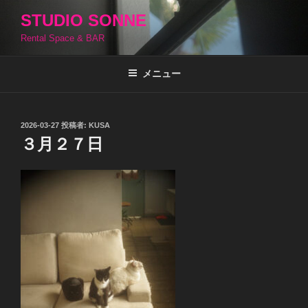
コ
STUDIO SONNE
ン
Rental Space & BAR
テ
ン
ツ
メニュー
へ
ス
キ
投
2026-03-27
投稿者:
KUSA
稿
ッ
３月２７日
日:
プ