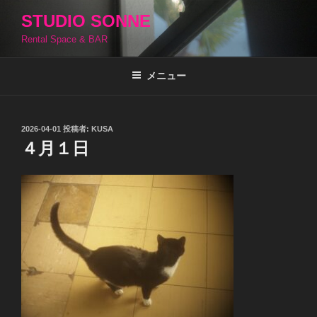
コ
STUDIO SONNE
ン
Rental Space & BAR
テ
ン
ツ
メニュー
へ
ス
キ
投
2026-04-01
投稿者:
KUSA
稿
ッ
４月１日
日:
プ