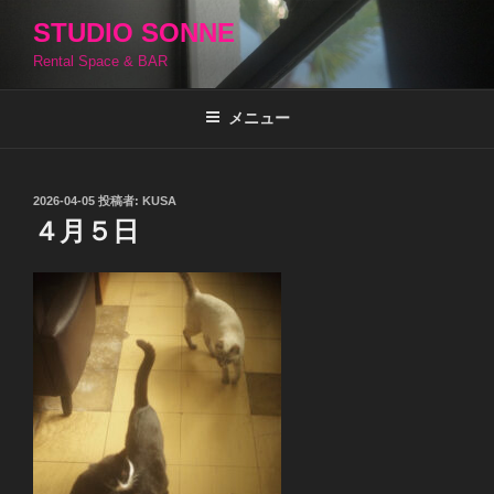
コ
STUDIO SONNE
ン
Rental Space & BAR
テ
ン
ツ
メニュー
へ
ス
キ
投
2026-04-05
投稿者:
KUSA
稿
ッ
４月５日
日:
プ