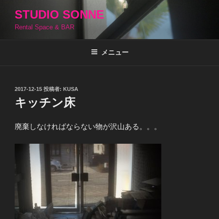
コ
STUDIO SONNE
ン
Rental Space & BAR
テ
ン
ツ
メニュー
へ
ス
キ
投
2017-12-15
投稿者:
KUSA
稿
ッ
キッチン床
日:
プ
廃棄しなければならない物が沢山ある。。。