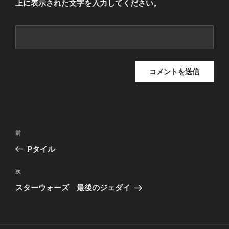
上に表示された文字を入力してください。
投
過
前
稿
去
Pタイル
ナ
の
ビ
投
次
次
稿
ゲ
の
スターウォーズ 最後のジェダイ
投
ー
稿
シ
ョ