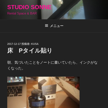
コ
STUDIO SONNE
ン
Rental Space & BAR
テ
ン
ツ
メニュー
へ
ス
キ
投
2017-12-17
投稿者:
KUSA
稿
ッ
床 Pタイル貼り
日:
プ
朝、気づいたことをノートに書いていたら、インクがな
くなった。