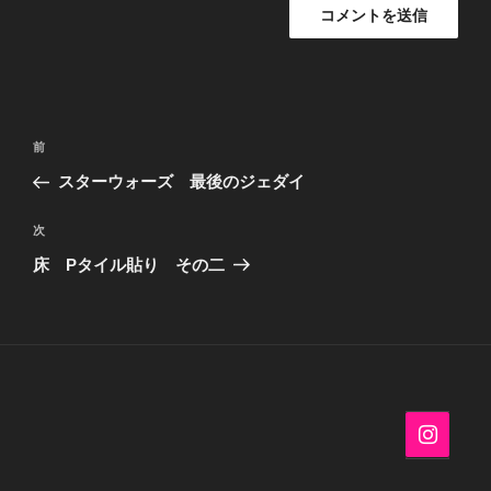
投
過
前
稿
去
スターウォーズ 最後のジェダイ
ナ
の
ビ
投
次
次
稿
ゲ
の
床 Pタイル貼り その二
投
ー
稿
シ
ョ
ン