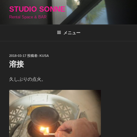
コ
STUDIO SONNE
ン
Rental Space & BAR
テ
ン
ツ
メニュー
へ
ス
キ
投
2018-03-17
投稿者:
KUSA
稿
ッ
溶接
日:
プ
久しぶりの点火。