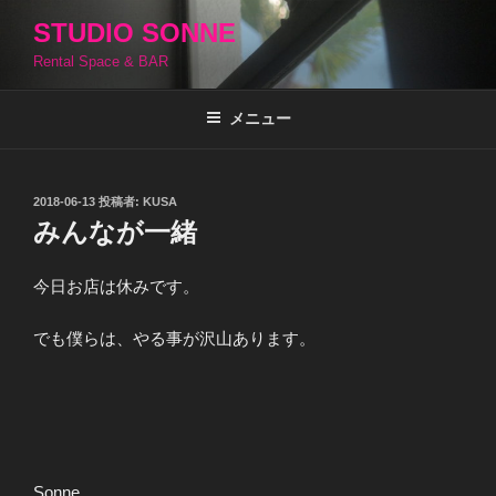
コ
STUDIO SONNE
ン
Rental Space & BAR
テ
ン
ツ
メニュー
へ
ス
キ
投
2018-06-13
投稿者:
KUSA
稿
ッ
みんなが一緒
日:
プ
今日お店は休みです。
でも僕らは、やる事が沢山あります。
Sonne