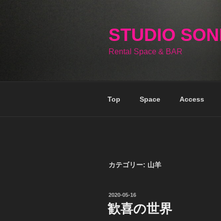
コ
ン
テ
STUDIO SO
ン
Rental Space & BAR
ツ
へ
ス
キ
Top
Space
Access
ッ
プ
カテゴリー:
山羊
投
2020-05-16
稿
歓喜の世界
日: