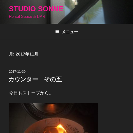
コ
STUDIO SONNE
ン
Rental Space & BAR
テ
ン
ツ
メニュー
へ
ス
キ
月:
2017年11月
ッ
プ
投
2017-11-30
稿
カウンター その五
日:
今日もストーブから。