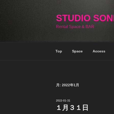
コ
ン
テ
STUDIO SO
ン
Rental Space & BAR
ツ
へ
ス
キ
Top
Space
Access
ッ
プ
月:
2022年1月
投
2022-01-31
稿
１月３１日
日: