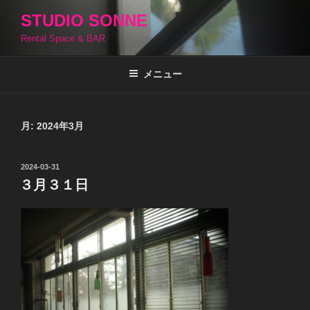
コ
STUDIO SONNE
ン
Rental Space & BAR
テ
ン
ツ
メニュー
へ
ス
キ
月:
2024年3月
ッ
プ
投
2024-03-31
稿
３月３１日
日: