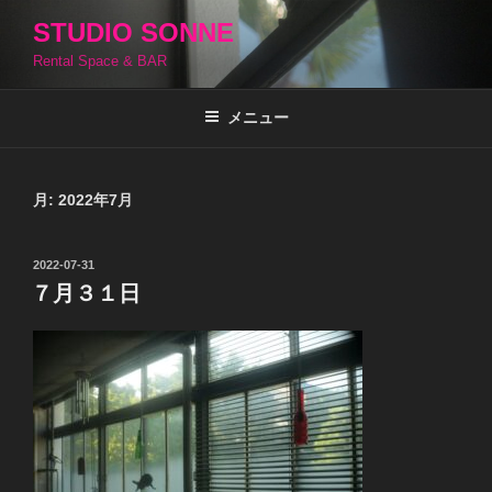
コ
STUDIO SONNE
ン
Rental Space & BAR
テ
ン
ツ
メニュー
へ
ス
キ
月:
2022年7月
ッ
プ
投
2022-07-31
稿
７月３１日
日: