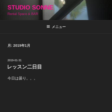
コ
STUDIO SONNE
ン
Rental Space & BAR
テ
ン
ツ
メニュー
へ
ス
キ
月:
2019年1月
ッ
プ
投
2019-01-31
稿
レッスン二日目
日:
今日は曇り。。。