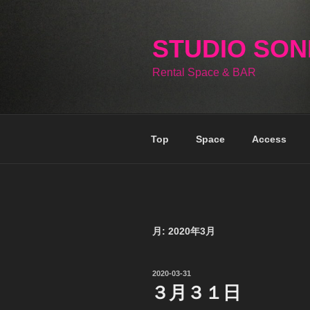
コ
ン
テ
STUDIO SO
ン
Rental Space & BAR
ツ
へ
ス
キ
Top
Space
Access
ッ
プ
月:
2020年3月
投
2020-03-31
稿
３月３１日
日: