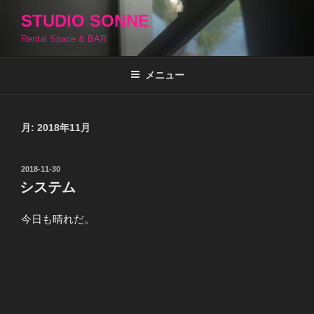
コ
STUDIO SONNE
ン
Rental Space & BAR
テ
ン
ツ
メニュー
へ
ス
キ
月:
2018年11月
ッ
プ
投
2018-11-30
稿
システム
日:
今日も晴れだ。