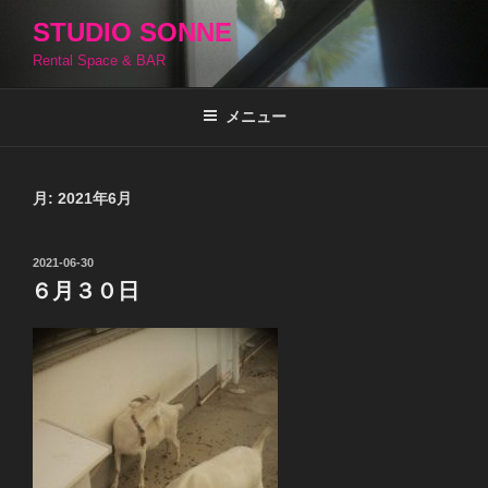
コ
STUDIO SONNE
ン
Rental Space & BAR
テ
ン
ツ
メニュー
へ
ス
キ
月:
2021年6月
ッ
プ
投
2021-06-30
稿
６月３０日
日: