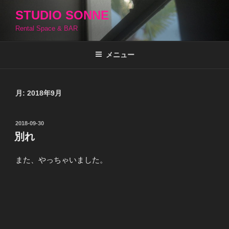
コ
STUDIO SONNE
ン
Rental Space & BAR
テ
ン
ツ
メニュー
へ
ス
キ
月:
2018年9月
ッ
プ
投
2018-09-30
稿
別れ
日:
また、やっちゃいました。