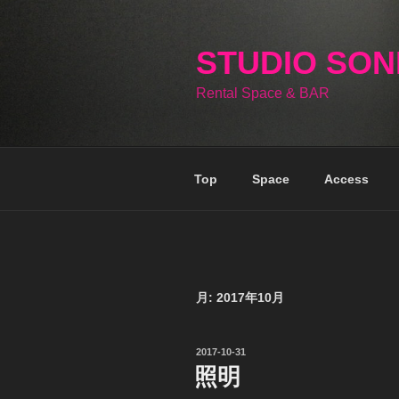
コ
ン
テ
STUDIO SO
ン
Rental Space & BAR
ツ
へ
ス
キ
Top
Space
Access
ッ
プ
月:
2017年10月
投
2017-10-31
稿
照明
日: