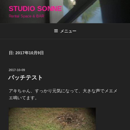
コ
STUDIO SONNE
ン
Rental Space & BAR
テ
ン
ツ
メニュー
へ
ス
キ
日:
2017年10月9日
ッ
プ
投
2017-10-09
稿
パッチテスト
日:
アキちゃん、すっかり元気になって、大きな声でメエメ
エ鳴いてます。