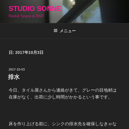
コ
STUDIO SONNE
ン
Rental Space & BAR
テ
ン
ツ
メニュー
へ
ス
キ
日:
2017年10月3日
ッ
プ
投
2017-10-03
稿
排水
日:
今日、タイル屋さんから連絡がきて、グレーの目地材は
在庫がなく、出荷に少し時間がかかるという事です。
床を作り上げる前に、シンクの排水先を確保しなきゃな