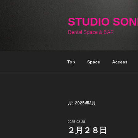
コ
ン
テ
STUDIO SO
ン
Rental Space & BAR
ツ
へ
ス
キ
Top
Space
Access
ッ
プ
月:
2025年2月
投
2025-02-28
稿
２月２８日
日: