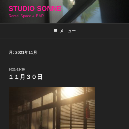
コ
STUDIO SONNE
ン
Rental Space & BAR
テ
ン
ツ
メニュー
へ
ス
キ
月:
2021年11月
ッ
プ
投
2021-11-30
稿
１１月３０日
日: