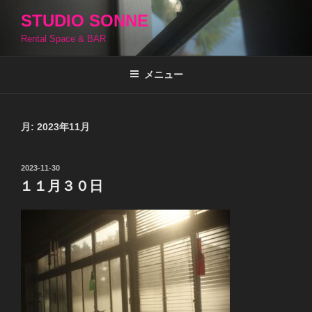
コ
STUDIO SONNE
ン
Rental Space & BAR
テ
ン
ツ
メニュー
へ
ス
キ
月:
2023年11月
ッ
プ
投
2023-11-30
稿
１１月３０日
日: