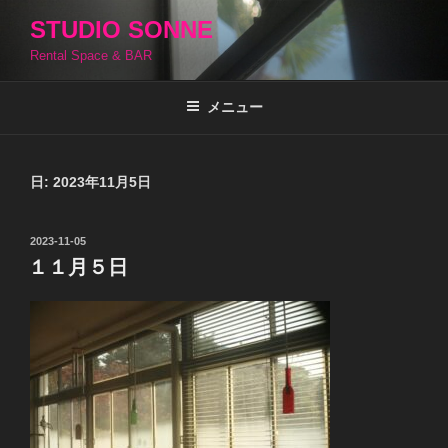
コ
STUDIO SONNE
ン
Rental Space & BAR
テ
ン
ツ
メニュー
へ
ス
キ
日:
2023年11月5日
ッ
プ
投
2023-11-05
稿
１１月５日
日: