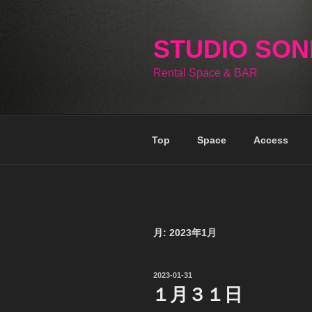
コ
ン
テ
STUDIO SO
ン
Rental Space & BAR
ツ
へ
ス
キ
Top
Space
Access
ッ
プ
月:
2023年1月
投
2023-01-31
稿
１月３１日
日: